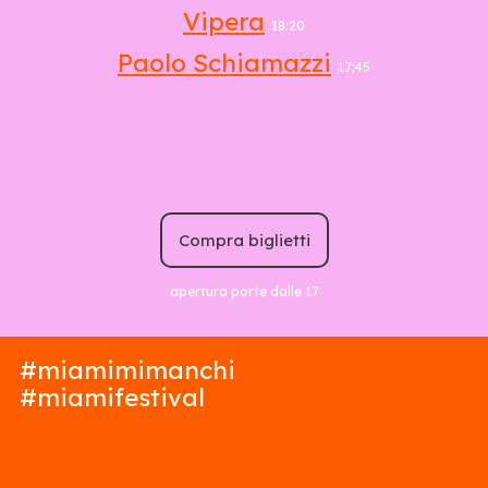
Vipera
18:20
Paolo Schiamazzi
17:45
Compra biglietti
apertura porte dalle 17
#miamimimanchi
#miamifestival