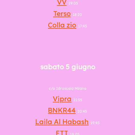
VV
19:05
Terso
18:20
Colla zio
17:45
sabato 5 giugno
c/o Idroscalo Milano
Vipra
21:55
BNKR44
20:45
Laila Al Habash
19:45
ETT
19:05