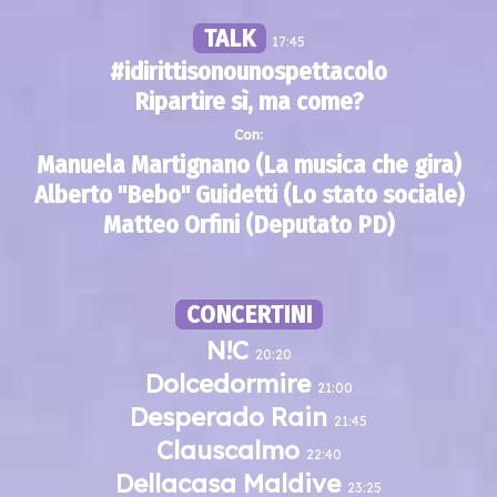
TALK
17:45
#idirittisonounospettacolo
Ripartire sì, ma come?
Con:
Manuela Martignano (La musica che gira)
Alberto "Bebo" Guidetti (Lo stato sociale)
Matteo Orfini (Deputato PD)
CONCERTINI
N!C
20:20
Dolcedormire
21:00
Desperado Rain
21:45
Clauscalmo
22:40
Dellacasa Maldive
23:25