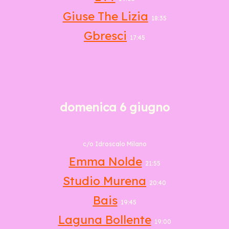
Giuse The Lizia
18:35
Gbresci
17:45
domenica 6 giugno
c/o Idroscalo Milano
Emma Nolde
21:55
Studio Murena
20:40
Bais
19:45
Laguna Bollente
19:00