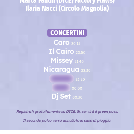
Marta Fantin (DICE/Factory Flaws)
Ilaria Nacci (Circolo Magnolia)
CONCERTINI
Caro
20:15
Il Cairo
20:50
Missey
21:40
Nicaragua
22:30
--- ----
23:20
-----
00:00
Dj Set
00:30
Registrati gratuitamente su DICE. Sì, servirà il green pass.
Il secondo palco verrà annullato in caso di pioggia.