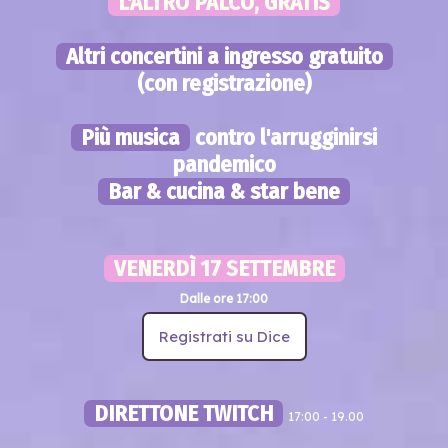
L'ALTRO PALCO, GRATIS
Altri concertini a ingresso gratuito
(con registrazione)
Più musica
contro l'arrugginirsi
pandemico
Bar & cucina & star bene
VENERDÌ 17 SETTEMBRE
Dalle ore 17:00
Registrati su Dice
DIRETTONE TWITCH
17:00 - 19.00