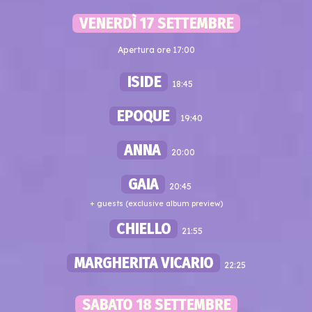
VENERDÌ 17 SETTEMBRE
Apertura ore 17:00
ISIDE
18:45
EPOQUE
19:40
ANNA
20:00
GAIA
20:45
+ guests (exclusive album preview)
CHIELLO
21:55
MARGHERITA VICARIO
22:25
SABATO 18 SETTEMBRE