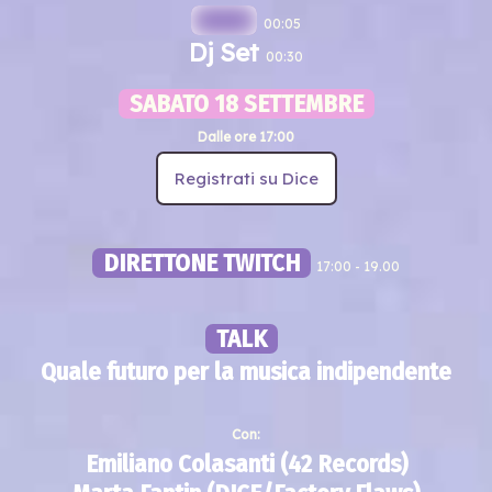
-----
00:05
Dj Set
00:30
SABATO 18 SETTEMBRE
Dalle ore 17:00
Registrati su Dice
DIRETTONE TWITCH
17:00 - 19.00
TALK
Quale futuro per la musica indipendente
Con:
Emiliano Colasanti (42 Records)