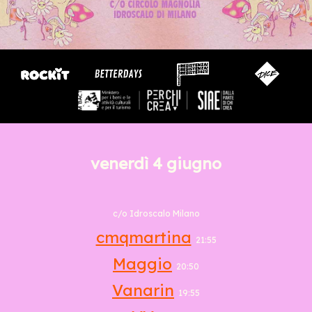
venerdì 4 giugno
c/o Idroscalo Milano
cmqmartina
21:55
Maggio
20:50
Vanarin
19:55