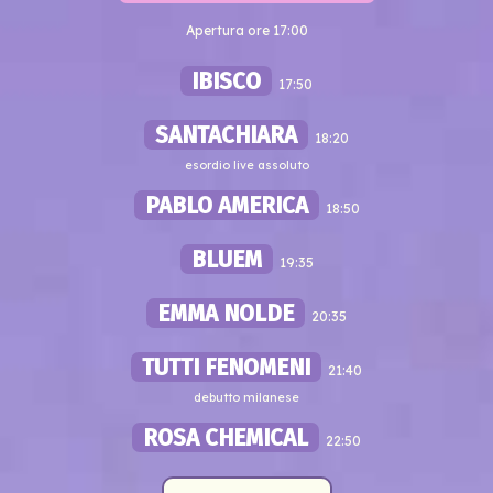
Apertura ore 17:00
IBISCO
17:50
SANTACHIARA
18:20
esordio live assoluto
PABLO AMERICA
18:50
BLUEM
19:35
EMMA NOLDE
20:35
TUTTI FENOMENI
21:40
debutto milanese
ROSA CHEMICAL
22:50