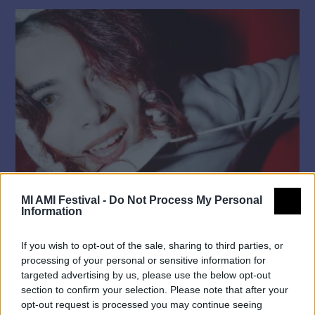
Questo
prodotto
ha
più
varianti.
Le
opzioni
possono
MI AMI Festival -
Do Not Process My Personal
essere
Information
scelte
If you wish to opt-out of the sale, sharing to third parties, or
nella
processing of your personal or sensitive information for
targeted advertising by us, please use the below opt-out
pagina
section to confirm your selection. Please note that after your
opt-out request is processed you may continue seeing
del
Hoodie MI AMI con cappuccio