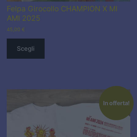
del
Felpa Girocollo CHAMPION X MI
AMI 2025
prodotto
45,00
€
Scegli
Questo
In offerta!
prodotto
ha
più
varianti.