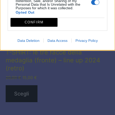
Retention, Sale, and/or Sharing of my
Personal Data that Is Unrelated with the
possono
Purposes for which it was collected.
Opted Out
essere
CONFIRM
scelte
nella
Data Deletion
Data Access
Privacy Policy
pagina
del
T-SHIRT: le tre facce della
medaglia (fronte) – line up 2024
prodotto
(retro)
Il
Il
20,00
€
15,00
€
prezzo
prezzo
originale
attuale
Scegli
era:
è:
20,00 €.
15,00 €.