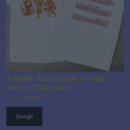
Le
opzioni
possono
essere
scelte
nella
pagina
del
T-SHIRT: Illustrazione (fronte) –
line up 2024 (retro)
prodotto
Il
Il
20,00
€
15,00
€
prezzo
prezzo
originale
attuale
Scegli
era:
è:
20,00 €.
15,00 €.