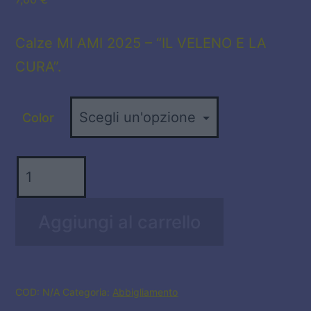
Calze MI AMI 2025 – “IL VELENO E LA
CURA”.
Color
Calze
MI
AMI
Aggiungi al carrello
2025
-
IL
VELENO
COD:
N/A
Categoria:
Abbigliamento