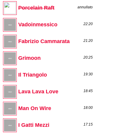
Porcelain Raft
annullato
Vadoinmessico
22:20
Fabrizio Cammarata
21:20
Grimoon
20:25
Il Triangolo
19:30
Lava Lava Love
18:45
Man On Wire
18:00
I Gatti Mezzi
17:15